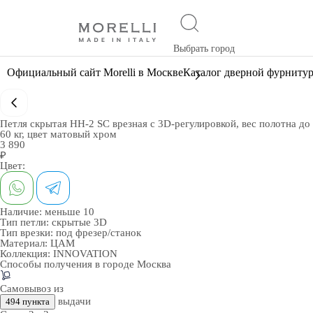
Выбрать город
Официальный сайт Morelli в Москве
Каталог дверной фурниту
Петля скрытая HH-2 SC врезная с 3D-регулировкой, вес полотна до
60 кг, цвет матовый хром
3 890
₽
Цвет:
Наличие:
меньше 10
Тип петли:
скрытые 3D
Тип врезки:
под фрезер/станок
Материал:
ЦАМ
Коллекция:
INNOVATION
Способы получения в городе
Москва
Самовывоз из
выдачи
494 пункта