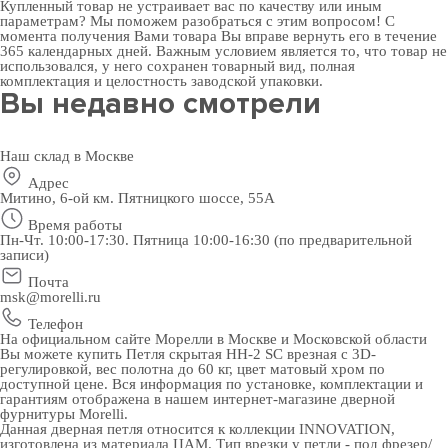
Купленный товар не устраивает вас по качеству или иным
параметрам? Мы поможем разобраться с этим вопросом! С
момента получения Вами товара Вы вправе вернуть его в течение
365 календарных дней. Важным условием является то, что товар не
использовался, у него сохранен товарный вид, полная
комплектация и целостность заводской упаковки.
Вы недавно смотрели
Наш склад в Москве
Адрес
Митино, 6-ой км. Пятницкого шоссе, 55А
Время работы
Пн-Чт. 10:00-17:30. Пятница 10:00-16:30 (по предварительной
записи)
Почта
msk@morelli.ru
Телефон
На официальном сайте Морелли в Москве и Московской области
Вы можете купить Петля скрытая HH-2 SC врезная с 3D-
регулировкой, вес полотна до 60 кг, цвет матовый хром по
доступной цене. Вся информация по установке, комплектации и
гарантиям отображена в нашем интернет-магазине
дверной
фурнитуры
Morelli.
Данная дверная петля относится к коллекции INNOVATION,
изготовлена из материала ЦАМ. Тип врезки у петли - под фрезер/