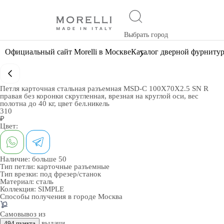
Выбрать город
Официальный сайт Morelli в Москве
Каталог дверной фурниту
Петля карточная стальная разъемная MSD-C 100X70X2.5 SN R
правая без коронки скругленная, врезная на круглой оси, вес
полотна до 40 кг, цвет бел.никель
310
₽
Цвет:
Наличие:
больше 50
Тип петли:
карточные разъемные
Тип врезки:
под фрезер/станок
Материал:
сталь
Коллекция:
SIMPLE
Способы получения в городе
Москва
Самовывоз из
выдачи
494 пункта