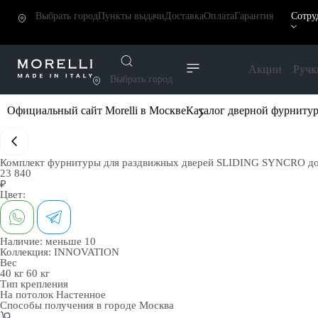
Выбрать город
Пункты выдачи
Доставка
Оплата
Гарантия
Сотру
Акции
Ручк
Выбрать город
Официальный сайт Morelli в Москве
Каталог дверной фурниту
Комплект фурнитуры для раздвижных дверей SLIDING SYNCRO до 6
23 840
₽
Цвет:
Наличие:
меньше 10
Коллекция:
INNOVATION
Вес
40 кг
60 кг
Тип крепления
На потолок
Настенное
Способы получения в городе
Москва