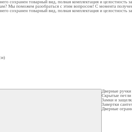
 него сохранен товарный вид, полная комплектация и целостность з
рам? Мы поможем разобраться с этим вопросом! С момента получен
 него сохранен товарный вид, полная комплектация и целостность з
си)
Дверные ручки
Скрытые петли
Замки и защел
Завертки санте
Дверные огран