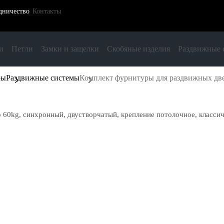
дничество
Контакты
и
Петли
Замки и защелки
Скобяные изделия
Раздвижные 
ры
Раздвижные системы
Комплект фурнитуры для раздвижных две
0kg, синхронный, двустворчатый, крепление потолочное, классич