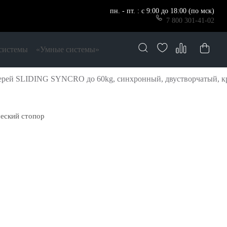
пн. - пт. : с 9:00 до 18:00 (по мск)
7 800 301-41-02
системы
«Умные системы»
рей SLIDING SYNCRO до 60kg, синхронный, двустворчатый, кр
еский стопор