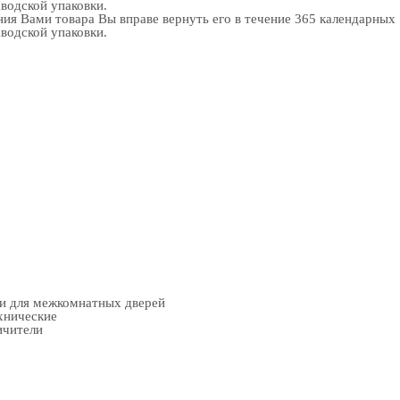
аводской упаковки.
ия Вами товара Вы вправе вернуть его в течение 365 календарных
аводской упаковки.
ки для межкомнатных дверей
хнические
ичители