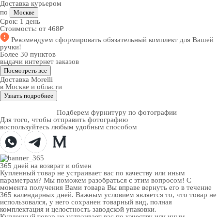
Доставка курьером
по
Москве
Срок:
1 день
Стоимость:
от 468₽
Рекомендуем
сформировать обязательный комплект
для Вашей
ручки!
Более 30 пунктов
выдачи интернет заказов
Посмотреть все
Доставка Morelli
в Москве и области
Узнать подробнее
Подберем фурнитуру по фотографии
Для того, чтобы отправить фотографию
воспользуйтесь любым удобным способом
365 дней
на возврат и обмен
Купленный товар не устраивает вас по качеству или иным
параметрам? Мы поможем разобраться с этим вопросом! С
момента получения Вами товара Вы вправе вернуть его в течение
365 календарных дней. Важным условием является то, что товар не
использовался, у него сохранен товарный вид, полная
комплектация и целостность заводской упаковки.
Купленный товар не устраивает вас по качеству или иным