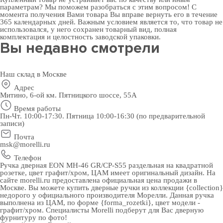
параметрам? Мы поможем разобраться с этим вопросом! С
момента получения Вами товара Вы вправе вернуть его в течение
365 календарных дней. Важным условием является то, что товар не
использовался, у него сохранен товарный вид, полная
комплектация и целостность заводской упаковки.
Вы недавно смотрели
Наш склад в Москве
Адрес
Митино, 6-ой км. Пятницкого шоссе, 55А
Время работы
Пн-Чт. 10:00-17:30. Пятница 10:00-16:30 (по предварительной
записи)
Почта
msk@morelli.ru
Телефон
Ручка дверная EON MH-46 GR/CP-S55 раздельная на квадратной
розетке, цвет графит/хром, ЦАМ имеет оригинальный дизайн. На
сайте morelli.ru предоставлена официальная цена продажи в
Москве. Вы можете
купить дверные ручки
из коллекции {collection}
недорого у официального производителя Морелли. Данная ручка
выполнена из ЦАМ, по форме {forma_rozetki}, цвет модели -
графит/хром. Специалисты Morelli подберут для Вас
дверную
фурнитуру
по фото!