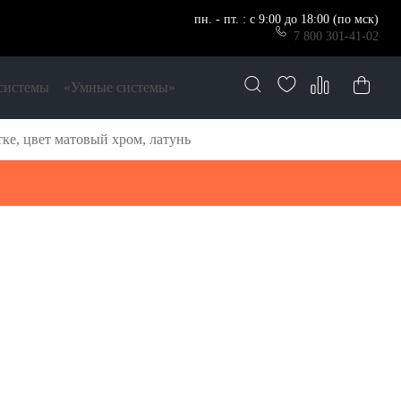
пн. - пт. : с 9:00 до 18:00 (по мск)
7 800 301-41-02
системы
«Умные системы»
ке, цвет матовый хром, латунь