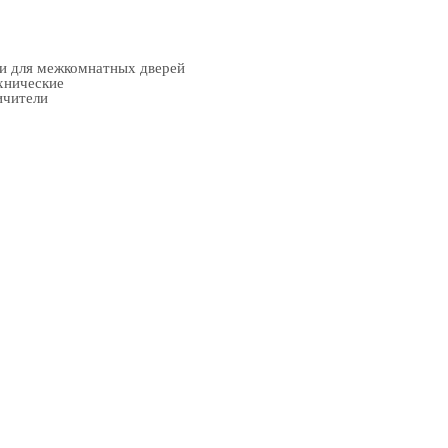
ки для межкомнатных дверей
хнические
ичители