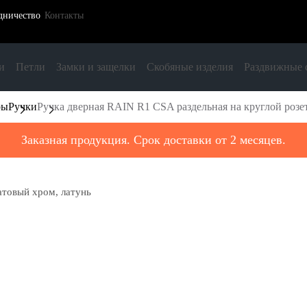
дничество
Контакты
и
Петли
Замки и защелки
Скобяные изделия
Раздвижные 
ры
Ручки
Ручка дверная RAIN R1 CSA раздельная на круглой розет
Заказная продукция. Срок доставки от 2 месяцев.
атовый хром, латунь