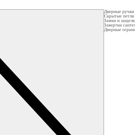
Дверные ручки
Скрытые петли
Замки и защел
Завертки санте
Дверные огран