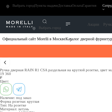
Выбрать город
Пункты выдачи
Доставка
Оплата
Гарантия
Сотру
Акции
Ручк
Выбрать город
Официальный сайт Morelli в Москве
Каталог дверной фурниту
Ручка дверная RAIN R1 CSA раздельная на круглой розетке, цвет м
19 360
₽
Цвет:
Наличие:
под заказ
Форма розетки:
круглая
Тип:
На розетке
Материал:
латунь