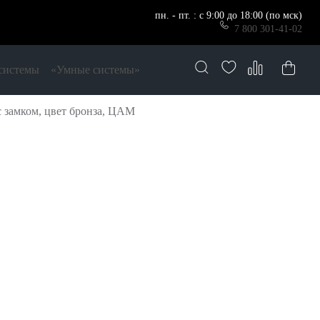
пн. - пт. : с 9:00 до 18:00 (по мск)
7 800 301-41-02
системы
«Умные системы»
 замком, цвет бронза, ЦАМ