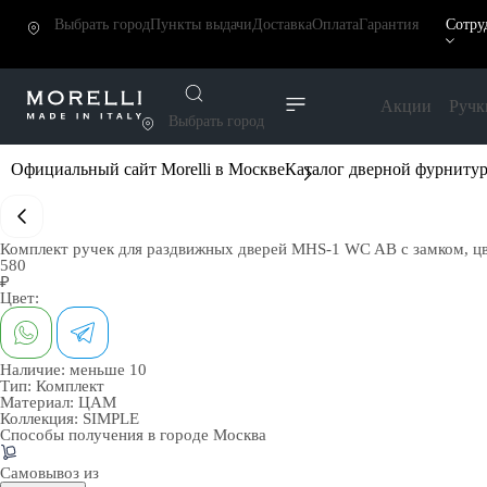
Выбрать город
Пункты выдачи
Доставка
Оплата
Гарантия
Сотру
Акции
Ручк
Выбрать город
Официальный сайт Morelli в Москве
Каталог дверной фурниту
Комплект ручек для раздвижных дверей MHS-1 WC AB с замком, ц
580
₽
Цвет:
Наличие:
меньше 10
Тип:
Комплект
Материал:
ЦАМ
Коллекция:
SIMPLE
Способы получения в городе
Москва
Самовывоз из