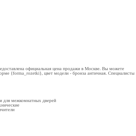
редоставлена официальная цена продажи в Москве. Вы можете
ме {forma_rozetki}, цвет модели - бронза античная. Специалисты
ки для межкомнатных дверей
хнические
ичители