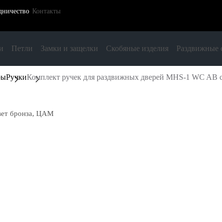
дничество
Контакты
и
Петли
Замки и защелки
Скобяные изделия
Раздвижные 
ры
Ручки
Комплект ручек для раздвижных дверей MHS-1 WC AB с
вет бронза, ЦАМ