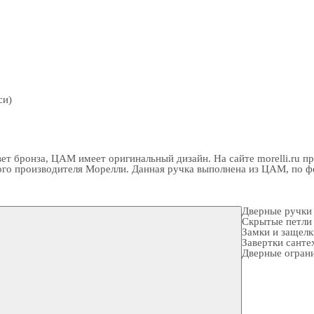
си)
т бронза, ЦАМ имеет оригинальный дизайн. На сайте morelli.ru п
го производителя Морелли. Данная ручка выполнена из ЦАМ, по фор
Дверные ручки
Скрытые петли
Замки и защел
Завертки санте
Дверные огран