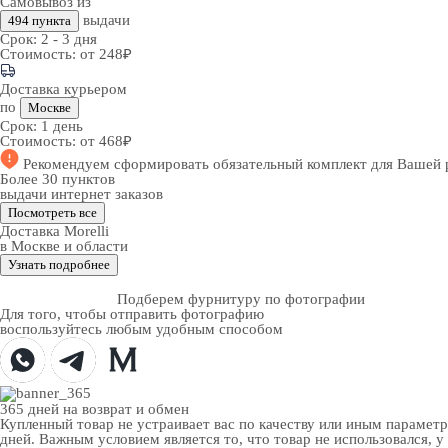
Самовывоз из
выдачи
494 пункта
Срок:
2 - 3 дня
Стоимость:
от 248₽
Доставка курьером
по
Москве
Срок:
1 день
Стоимость:
от 468₽
Рекомендуем
сформировать обязательный комплект
для Вашей 
Более 30 пунктов
выдачи интернет заказов
Посмотреть все
Доставка Morelli
в Москве и области
Узнать подробнее
Подберем фурнитуру по фотографии
Для того, чтобы отправить фотографию
воспользуйтесь любым удобным способом
365 дней
на возврат и обмен
Купленный товар не устраивает вас по качеству или иным парамет
дней. Важным условием является то, что товар не использовался, у