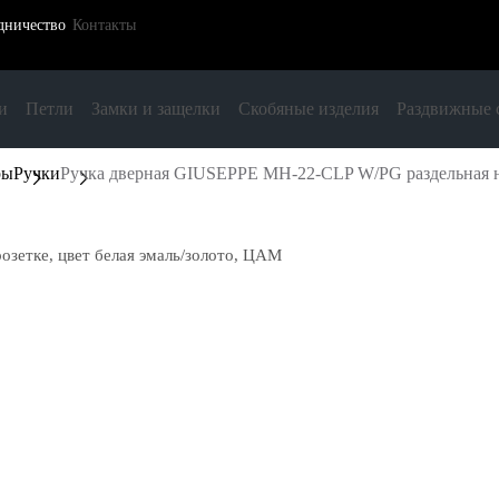
дничество
Контакты
и
Петли
Замки и защелки
Скобяные изделия
Раздвижные 
ры
Ручки
Ручка дверная GIUSEPPE MH-22-CLP W/PG раздельная на
озетке, цвет белая эмаль/золото, ЦАМ