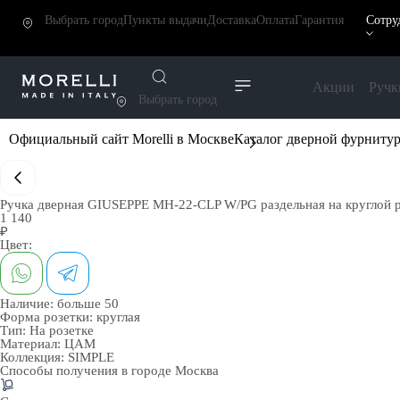
Выбрать город
Пункты выдачи
Доставка
Оплата
Гарантия
Сотру
Акции
Ручк
Выбрать город
Официальный сайт Morelli в Москве
Каталог дверной фурниту
Ручка дверная GIUSEPPE MH-22-CLP W/PG раздельная на круглой р
1 140
₽
Цвет:
Наличие:
больше 50
Форма розетки:
круглая
Тип:
На розетке
Материал:
ЦАМ
Коллекция:
SIMPLE
Способы получения в городе
Москва