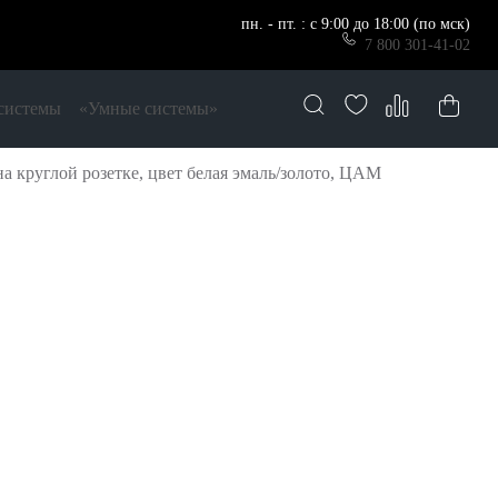
пн. - пт. : с 9:00 до 18:00 (по мск)
7 800 301-41-02
системы
«Умные системы»
 круглой розетке, цвет белая эмаль/золото, ЦАМ