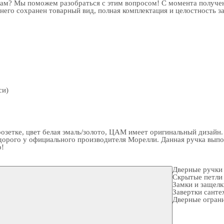
рам? Мы поможем разобраться с этим вопросом! С момента получен
 него сохранен товарный вид, полная комплектация и целостность з
си)
зетке, цвет белая эмаль/золото, ЦАМ имеет оригинальный дизайн. 
орого у официального производителя Морелли. Данная ручка выпол
о!
Дверные ручки
Скрытые петли
Замки и защел
Завертки санте
Дверные огран