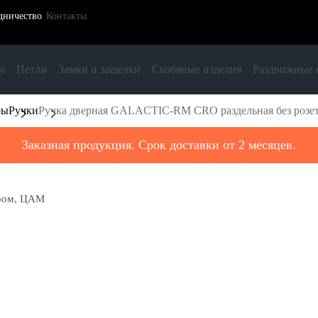
дничество
Контакты
и
Петли
Замки и защелки
Скобяные изделия
Раздвижные 
ры
Ручки
Ручка дверная GALACTIC-RM CRO раздельная без розе
Заказная продукция. Срок доставки от 2 месяцев.
хром, ЦАМ