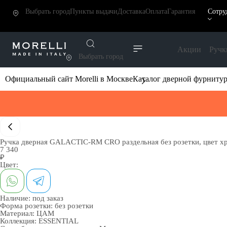
Выбрать город
Пункты выдачи
Доставка
Оплата
Гарантия
Сотру
Акции
Ручк
Выбрать город
Официальный сайт Morelli в Москве
Каталог дверной фурниту
Ручка дверная GALACTIC-RM CRO раздельная без розетки, цвет 
7 340
₽
Цвет:
Наличие:
под заказ
Форма розетки:
без розетки
Материал:
ЦАМ
Коллекция:
ESSENTIAL