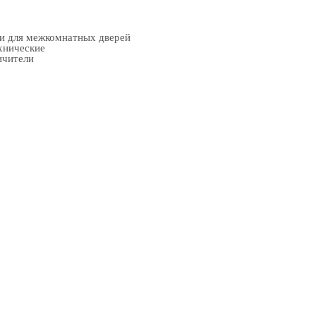
ки для межкомнатных дверей
хнические
ичители