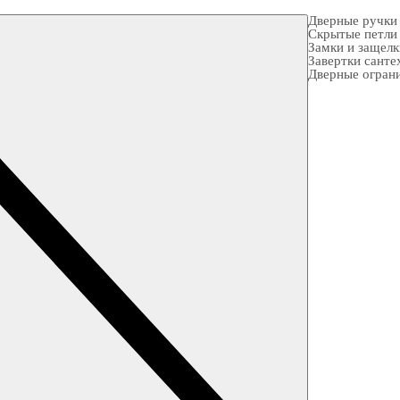
Дверные ручки
Скрытые петли
Замки и защел
Завертки санте
Дверные огран