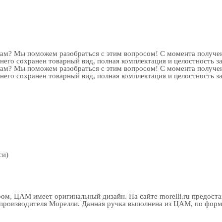
рам? Мы поможем разобраться с этим вопросом! С момента получен
 него сохранен товарный вид, полная комплектация и целостность з
рам? Мы поможем разобраться с этим вопросом! С момента получен
 него сохранен товарный вид, полная комплектация и целостность з
си)
ом, ЦАМ имеет оригинальный дизайн. На сайте morelli.ru предост
роизводителя Морелли. Данная ручка выполнена из ЦАМ, по форме 