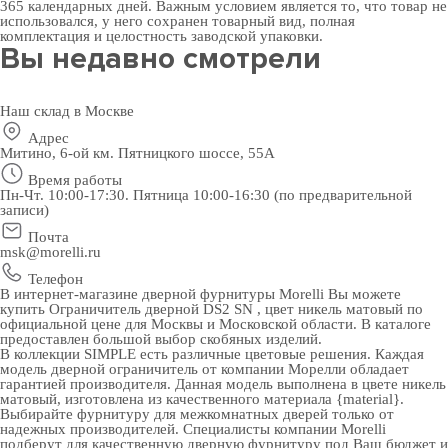
365 календарных дней. Важным условием является то, что товар не
использовался, у него сохранен товарный вид, полная
комплектация и целостность заводской упаковки.
Вы недавно смотрели
Наш склад в Москве
Адрес
Митино, 6-ой км. Пятницкого шоссе, 55А
Время работы
Пн-Чт. 10:00-17:30. Пятница 10:00-16:30 (по предварительной
записи)
Почта
msk@morelli.ru
Телефон
В интернет-магазине дверной фурнитуры Morelli Вы можете
купить Ограничитель дверной DS2 SN , цвет никель матовый по
официальной цене для Москвы и Московской области. В каталоге
предоставлен большой выбор скобяных изделий.
В коллекции SIMPLE есть различные цветовые решения. Каждая
модель дверной ограничитель от компании Морелли обладает
гарантией производителя. Данная модель выполнена в цвете никель
матовый, изготовлена из качественного материала {material}.
Выбирайте
фурнитуру для межкомнатных дверей
только от
надежных производителей. Специалисты компании Morelli
подберут для качественную дверную фурнитуру под Ваш бюджет и