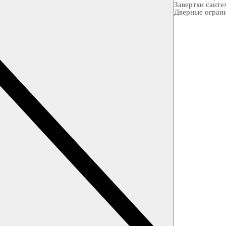
Завертки санте
Дверные огран