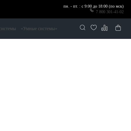
пн. - пт. : с 9:00 до 18:00 (по мск)
7 800 301-41-02
системы
«Умные системы»