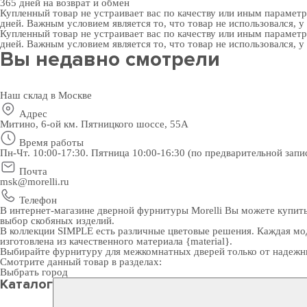
365 дней
на возврат и обмен
Купленный товар не устраивает вас по качеству или иным парамет
дней. Важным условием является то, что товар не использовался, у
Купленный товар не устраивает вас по качеству или иным парамет
дней. Важным условием является то, что товар не использовался, у
Вы недавно смотрели
Наш склад в Москве
Адрес
Митино, 6-ой км. Пятницкого шоссе, 55А
Время работы
Пн-Чт. 10:00-17:30. Пятница 10:00-16:30 (по предварительной запи
Почта
msk@morelli.ru
Телефон
В интернет-магазине дверной фурнитуры Morelli Вы можете купить
выбор скобяных изделий.
В коллекции SIMPLE есть различные цветовые решения. Каждая мод
изготовлена из качественного материала {material}.
Выбирайте
фурнитуру для межкомнатных дверей
только от надежн
Смотрите данный товар в разделах:
Выбрать город
Каталог