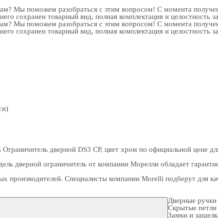
рам? Мы поможем разобраться с этим вопросом! С момента получен
 него сохранен товарный вид, полная комплектация и целостность з
рам? Мы поможем разобраться с этим вопросом! С момента получен
 него сохранен товарный вид, полная комплектация и целостность з
си)
 Ограничитель дверной DS3 CP, цвет хром по официальной цене дл
ель дверной ограничитель от компании Морелли обладает гарантие
ых производителей. Специалисты компании Morelli подберут для 
Дверные ручки
Скрытые петли
Замки и защел