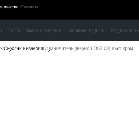
дничество
Контакты
и
Петли
Замки и защелки
Скобяные изделия
Раздвижные 
ры
Скобяные изделия
Ограничитель дверной DS3 CP, цвет хром