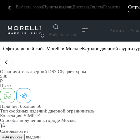
Выбрать город
Пункты выдачи
Доставка
Оплата
Гарантия
Сотру
Акции
Ручк
Выбрать город
Официальный сайт Morelli в Москве
Каталог дверной фурниту
Ограничитель дверной DS3 CP, цвет хром
580
₽
Цвет:
Наличие:
больше 50
Тип скобяных изделий:
дверной ограничитель
Коллекция:
SIMPLE
Способы получения в городе
Москва
Самовывоз из
выдачи
494 пункта