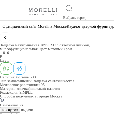
Выбрать город
Официальный сайт Morelli в Москве
Каталог дверной фурниту
Защелка межкомнатная 1895P SC с ответной планкой,
многофункциональная, цвет матовый хром
1 010
₽
Цвет:
Наличие:
больше 500
Тип замка/защелки:
защелка сантехническая
Межосевое расстояние:
95
Материал язычка(защелки):
пластик
Коллекция:
SIMPLE
Способы получения в городе
Москва
Самовывоз из
выдачи
494 пункта