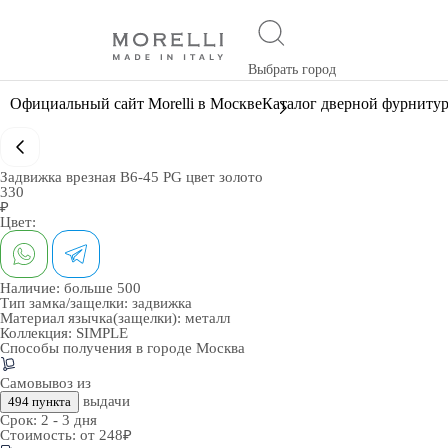
Выбрать город
Официальный сайт Morelli в Москве
Каталог дверной фурниту
Задвижка врезная B6-45 PG цвет золото
330
₽
Цвет:
Наличие:
больше 500
Тип замка/защелки:
задвижка
Материал язычка(защелки):
металл
Коллекция:
SIMPLE
Способы получения в городе
Москва
Самовывоз из
выдачи
494 пункта
Срок:
2 - 3 дня
Стоимость:
от 248₽