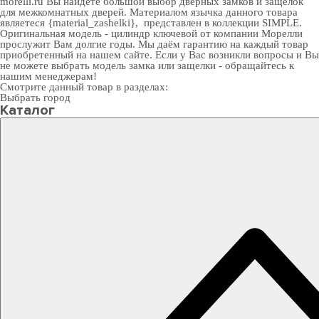
morelli.ru Вы найдете большой выбор
дверных замков
и
защелок
для межкомнатных дверей
. Материалом язычка данного товара
являетеся {material_zashelki}, представлен в коллекции SIMPLE.
Оригинальная модель - цилиндр ключевой от компании Морелли
прослужит Вам долгие годы. Мы даём гарантию на каждый товар
приобретенный на нашем сайте. Если у Вас возникли вопросы и Вы
не можете выбрать модель замка или защелки - обращайтесь к
нашим менеджерам!
Смотрите данный товар в разделах:
Выбрать город
Каталог