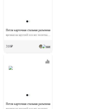
Петля карточная стальная разъемная MSND 100X70X2.5 AB L с подшипником лев
врезная на круглой оси вес полотна до 40 кг
310₽
еще
Петля карточная стальная разъемная MSND 100X70X2.5 AB R с подшипником пра
врезная на круглой оси вес полотна до 40 кг