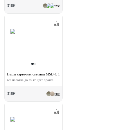
еще
310₽
Петля карточная стальная MSD-C 100X70X2.5 AB R правая скругленная без корон
вес полотна до 40 кг цвет бронза
310₽
еще