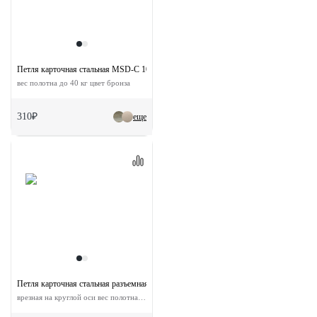
Петля карточная стальная MSD-C 100X70X2.5 AB L левая скругленная без коронк
вес полотна до 40 кг цвет бронза
310₽
еще
Петля карточная стальная разъемная MSD 100X70X2.5 AB R правая
врезная на круглой оси вес полотна до 40 кг