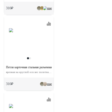
310₽
еще
Петля карточная стальная разъемная MS-C 100X70X2.5-4BB AB универсальная ск
врезная на круглой оси вес полотна до 40 кг
310₽
еще