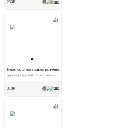
230₽
еще
Петля карточная стальная разъемная MSD 100X70X2.5 AB L универсальная левая
врезная на круглой оси вес полотна до 40 кг
еще
310₽