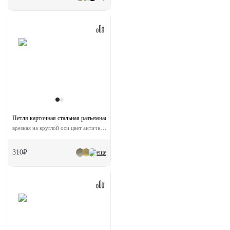
Петля карточная стальная разъемная MS 100X70X2.5 L AB левая
врезная на круглой оси цвет античная бронза
310₽
еще