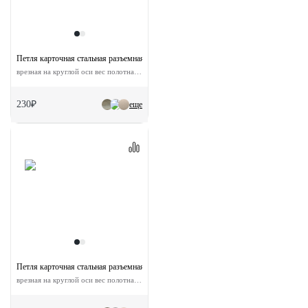
Петля карточная стальная разъемная MS-C 100X70X2.5 AB L левая скругленная
врезная на круглой оси вес полотна до 40 кг
230₽
еще
Петля карточная стальная разъемная MS-C 100X70X2.5 AB R правая с короной ск
врезная на круглой оси вес полотна до 40 кг