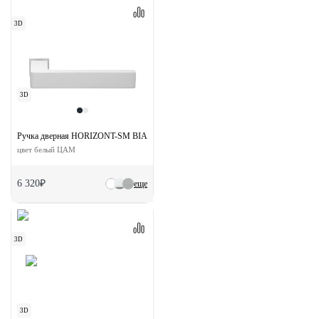
3D
3D
Ручка дверная HORIZONT-SM BIA раздельная без розетки
цвет белый ЦАМ
6 320₽
еще
3D
3D