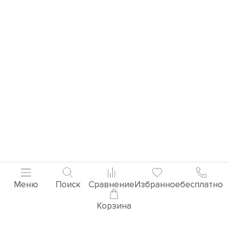
Меню
Поиск
Сравнение
Избранное
бесплатно
Корзина