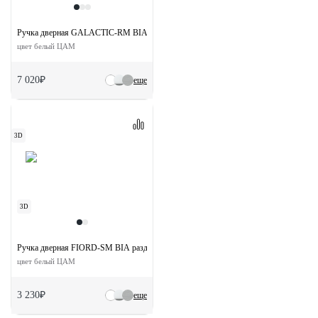
Ручка дверная GALACTIC-RM BIA раздельная без розетки
цвет белый ЦАМ
7 020₽
еще
3D
3D
Ручка дверная FIORD-SM BIA раздельная без розетки
цвет белый ЦАМ
3 230₽
еще