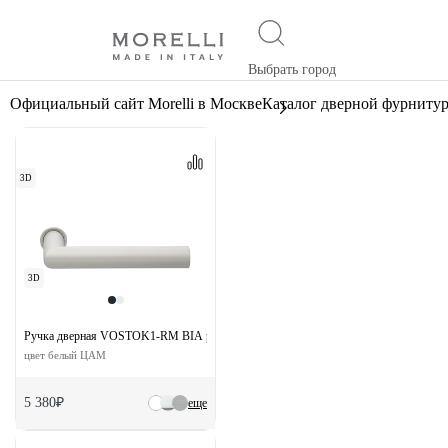
Выбрать город
Официальный сайт Morelli в Москве
Каталог дверной фурниту
3D
3D
Ручка дверная VOSTOK1-RM BIA раздельная без розетки
цвет белый ЦАМ
5 380₽
еще