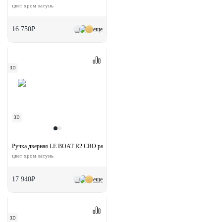
цвет хром латунь
16 750₽
еще
3D
3D
Ручка дверная LE BOAT R2 CRO раздельная на круглой розетке
цвет хром латунь
17 940₽
еще
3D