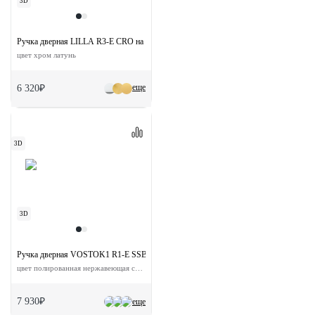
3D
Ручка дверная LILLA R3-E CRO на круглой розетке
цвет хром латунь
еще
6 320₽
3D
3D
Ручка дверная VOSTOK1 R1-E SSB на круглой розетке
цвет полированная нержавеющая сталь сталь
7 930₽
еще