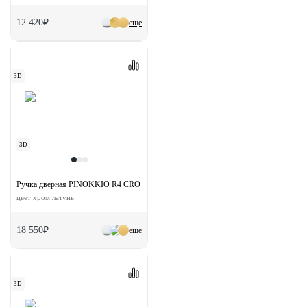
12 420₽
еще
3D
3D
Ручка дверная PINOKKIO R4 CRO раздельная на круглой розетке
цвет хром латунь
18 550₽
еще
3D