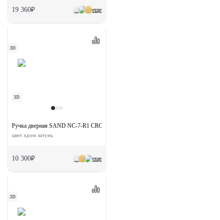
19 360₽
еще
3D
3D
Ручка дверная SAND NC-7-R1 CRO раздельная на круглой розетке
цвет хром латунь
10 300₽
еще
3D