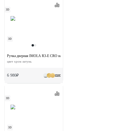
3D
3D
Ручка дверная IMOLA R3-E CRO на круглой розетке
цвет хром латунь
еще
6 980₽
3D
3D