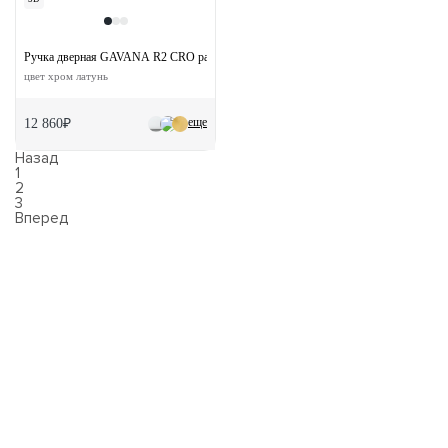
Ручка дверная GAVANA R2 CRO раздельная на круглой розетке
цвет хром латунь
еще
12 860₽
Назад
1
2
3
Вперед