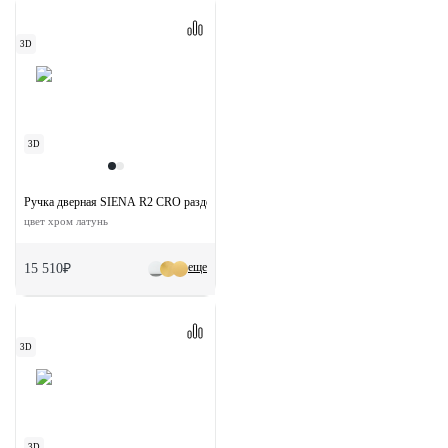
3D
3D
Ручка дверная SIENA R2 CRO раздельная на круглой розетке
цвет хром латунь
еще
15 510₽
3D
3D