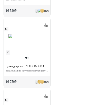
еще
16 520₽
3D
3D
Ручка дверная UNDER R2 CRO
раздельная на круглой розетке цвет хром
еще
16 750₽
3D