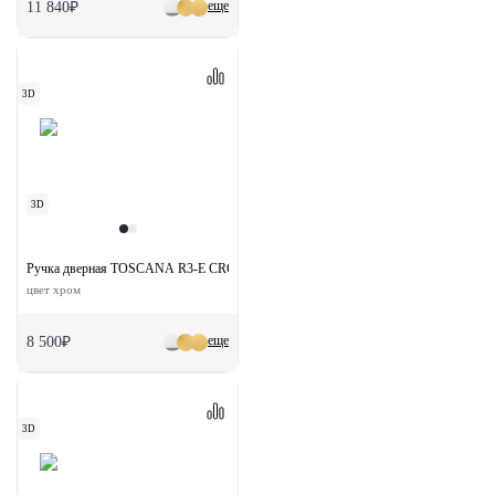
еще
11 840₽
3D
3D
Ручка дверная TOSCANA R3-E CRO раздельная на круглой розетке
цвет хром
еще
8 500₽
3D