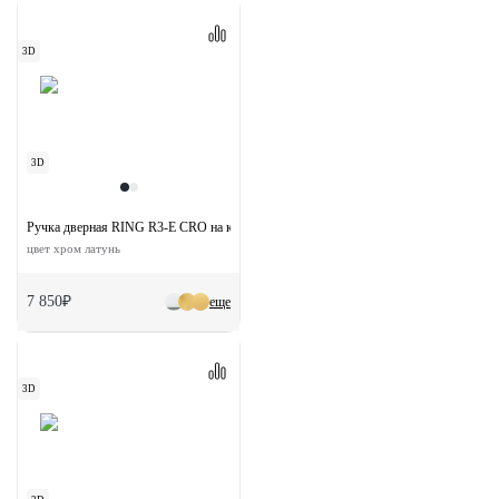
3D
3D
Ручка дверная RING R3-E CRO на круглой розетке
цвет хром латунь
7 850₽
еще
3D