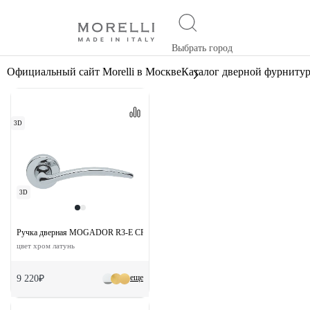
Выбрать город
Официальный сайт Morelli в Москве
Каталог дверной фурниту
3D
3D
Ручка дверная MOGADOR R3-E CRO на круглой розетке
цвет хром латунь
еще
9 220₽