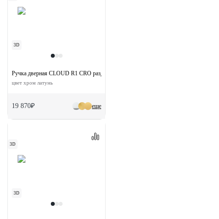
3D
Ручка дверная CLOUD R1 CRO раздельная на круглой розетке
цвет хром латунь
19 870₽
еще
3D
3D