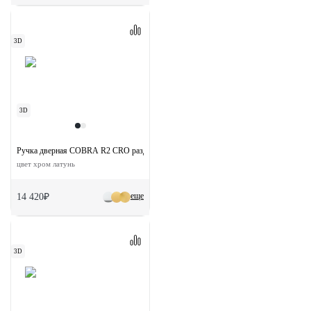
3D
3D
Ручка дверная COBRA R2 CRO раздельная на круглой розетке
цвет хром латунь
еще
14 420₽
3D