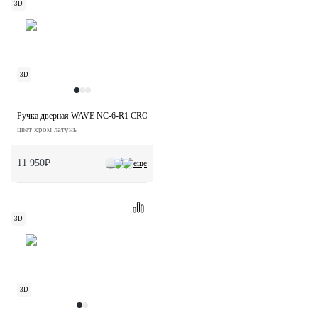
3D
3D
Ручка дверная WAVE NC-6-R1 CRO раздельная на круглой розетке
цвет хром латунь
11 950₽
еще
3D
3D