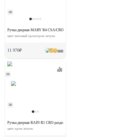
3D
Ручка дверная MARY R4 CSA/CRO раздельная на круглой розетке
цвет матовый хром/хром латунь
11 970₽
еще
3D
3D
Ручка дверная RAIN R1 CRO раздельная на круглой розетке
цвет хром латунь