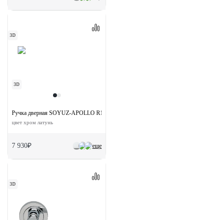
3D
3D
Ручка дверная SOYUZ-APOLLO R1-E SSB на круглой розетке
цвет хром латунь
7 930₽
еще
3D