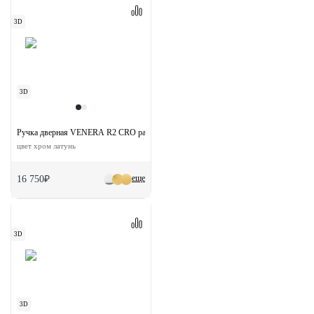
3D
3D
Ручка дверная VENERA R2 CRO раздельная на круглой розетке
цвет хром латунь
еще
16 750₽
3D
3D